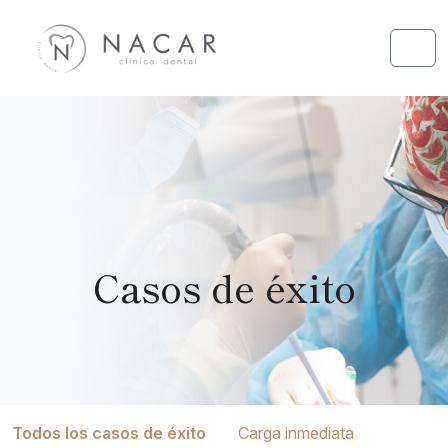
Skip to content
Skip to footer
Men
Casos de éxito
Todos los casos de éxito
Carga inmediata