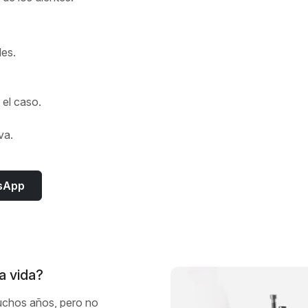
les.
 el caso.
va.
tsApp
la vida?
muchos años, pero no