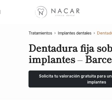
Skip to content
Skip to footer
Tratamientos
›
Implantes dentales
›
Dentadu
Dentadura fija sob
implantes
–
Barce
Solicita tu valoración gratuita para u
implantes