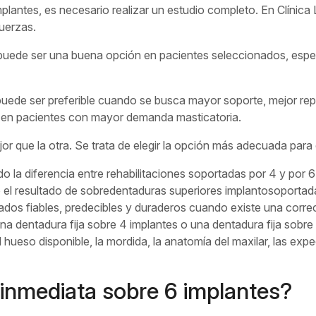
plantes, es necesario realizar un estudio completo. En Clínica L
fuerzas.
uede ser una buena opción en pacientes seleccionados, espe
uede ser preferible cuando se busca mayor soporte, mejor repa
o en pacientes con mayor demanda masticatoria.
or que la otra. Se trata de elegir la opción más adecuada para
iado la diferencia entre rehabilitaciones soportadas por 4 y por
ó el resultado de sobredentaduras superiores implantosoportad
dos fiables, predecibles y duraderos cuando existe una correc
una dentadura fija sobre 4 implantes o una dentadura fija sobr
ueso disponible, la mordida, la anatomía del maxilar, las expec
inmediata sobre 6 implantes?