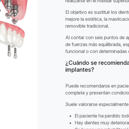
realizarse en el maxilar superi
El objetivo es sustituir los die
mejore la estética, la masticac
removible tradicional.
Al contar con seis puntos de a
de fuerzas más equilibrada, e
funcional o con determinadas
¿Cuándo se recomienda 
implantes?
Puede recomendarse en pacient
completa y presentan condicio
Suele valorarse especialment
El paciente ha perdido tod
Hay dientes muy deterior