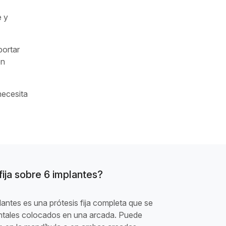
e y
portar
en
necesita
ija sobre 6 implantes?
lantes es una prótesis fija completa que se
entales colocados en una arcada. Puede