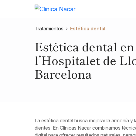
Skip to content
Skip to footer
Tratamientos
›
Estética dental
Estética dental en
l’Hospitalet de Ll
Barcelona
La estética dental busca mejorar la armonía y l
dientes. En Clínicas Nacar combinamos técnica
digital para ofrecer resultados naturales, pers