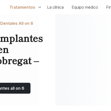
Tratamientos
La clínica
Equipo médico
Fi
Dentales All on 6
Implantes
en
obregat –
antes all on 6