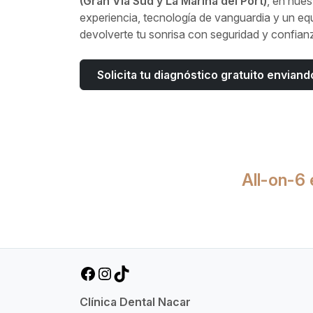
(Gran Via Sud y La Marina del Port)
, en nues
experiencia, tecnología de vanguardia y un e
devolverte tu sonrisa con seguridad y confian
Solicita tu diagnóstico gratuito envia
All-on-6 
Facebook
Instagram
TikTok
Clínica Dental Nacar