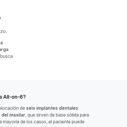
a
azo.
La
arga
 busca
a All-on-6?
colocación de
seis implantes dentales
 del maxilar
, que sirven de base sólida para
la mayoría de los casos, el paciente puede